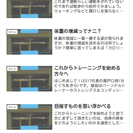
これまで運動らしい運動をされていない
のであれば散歩から始めてみましょう。
ウォーキングなどと肩ひじを張らなくて
散歩から。景色を楽しみながらのんびり
と、普段の生活では見落としそうな植物
を観たり、最近建った建物を見たりしな
がらゆっくりと歩いてみま...
体重の増減ってナニ？
０トレ
体重の増減に一喜一憂する姿が見られま
すが、体重の増減を決めるのは何でしょ
うか？簡単に言ってしまえば「カロリー
の収支」で決まります。「カロリーの収
支」とは摂取するカロリーと消費するカ
ロリーのバランスのことです。仕組みは
至極簡単です。摂取＜消費...
これからトレーニングを始める
０トレ
方々へ
はじめまして！LEGIT代表の瀬戸口照(せ
とぐちあきら)です。普段はパーソナルト
レーナーやストレングス＆コンディショ
ニングコーチとして活動しています。当
ブログでは「0からはじめるトレーニング
の話」として、トレーニングに関する内
目指すものを思い浮かべる
０トレ
容を分かりやす...
これからトレーニングを始めようと思う
方にまずして頂きたいのは、自身の身体
をどのようにしたいのかを漠然としたも
ので良いので思い浮かべて欲しいという
ことです。もっと筋肉をつけたいのか、