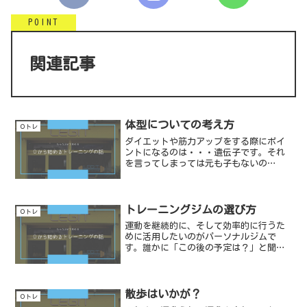
関連記事
体型についての考え方
０トレ
ダイエットや筋力アップをする際にポイ
ントになるのは・・・遺伝子です。それ
を言ってしまっては元も子もないの
で・・・１.運動２.食事３.休養 です。
(重要な順番というわけではないです)こ
の３つの要素についてバランスを考えて
いく必要があります。ま...
トレーニングジムの選び方
０トレ
運動を継続的に、そして効率的に行うた
めに活用したいのがパーソナルジムで
す。誰かに「この後の予定は？」と聞か
れて「ちょっとジムでトレーニング」な
んて答えるだけで違った印象を持っても
らえることも…。パーソナルジムを選ぶ
際にいくつかの選択肢がある...
散歩はいかが？
０トレ