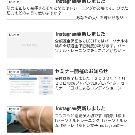
Instagram更新しました
お知らせ
筋力を正しく発揮するそのためにはトレーニングが必要です。つけた
筋力をどのように使いますか？
_________________________________あなたの人生を輝かせるジム
LEGIT(リジット)完全返金保証体験受付中@legitg...
Instagram更新しました
お知らせ
全額返金保証ありLEGITではパーソナル体
験の全額返金保証制度があります。パー
ソナルトレーニングをしたことがない。
イメージができない。そんな時はお試し
で体験をしてみてください！もし違うな
と感じた場合はご遠慮なく返金保証制度
をご利用下さい！体...
セミナー開催のお知らせ
お知らせ
受付は終了しました！２０２２年１１月
２０日NSCAジャパンCEUプロバイダーセ
ミナー「ヨガによるコンディショニング
の方法と実践」ヨガは長い歴史を持ち、
現在に至るまで様々な変化を遂げてきま
した。今では広くヨガに親しまれるよう
になりました。プロ...
Instagram更新しました
お知らせ
コツコツと継続が大切です.#愛媛 #松山
#パーソナルトレーニング #パーソナルジ
ム #筋トレ #筋トレ女子Instagramから
の投稿です。LEGITのInstagramチェック