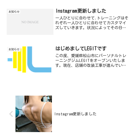
してください！
Instagram更新しました
お知らせ
一人ひとりに合わせて.トレーニングはそ
れぞれ一人ひとりに合わせてカスタマイ
ズしていきます。状況によってその日の
状態を見て、プログラムの変更をするこ
とも多々あります。パーソナルのメリッ
トです。Instagramからの投稿です。
LEGITのIn...
はじめましてLEGITです
お知らせ
この度、愛媛県松山市にパーソナルトレ
ーニングジムLEGITをオープンいたしま
す。現在、店舗の改装工事が進んでいる
最中です！皆様に喜んで頂けるように精
一杯準備に取り組んでいきます。オープ
ンは4月中旬ですが、パーソナルトレーニ
ング自体はこれまで...
Instagram更新しました